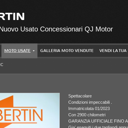
RTIN
 Nuovo Usato Concessionari QJ Motor
MOTO USATE
GALLERIA MOTO VENDUTE
VENDI LA TU
IC
Spettacolare
Condizioni impeccabili .
Immatricolata 01/2023
Con 2900 chilometri
GARANZIA UFFICIALE FINO AL
Gia' eseguiti i due tagliandi annu